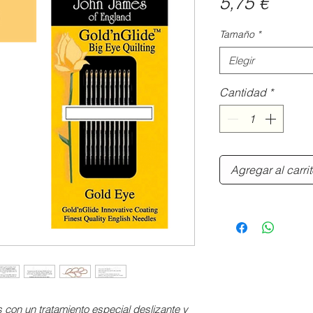
Preci
5,75 €
Tamaño
*
Elegir
Cantidad
*
Agregar al carri
s con un tratamiento especial deslizante y