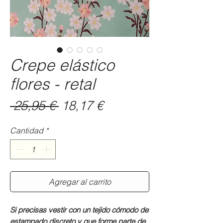
Crepe elástico
flores - retal
Precio
Precio
 25,95 € 
18,17 €
de
Cantidad
*
oferta
Agregar al carrito
Si precisas vestir con un tejido cómodo de
estampado discreto y que forme parte de