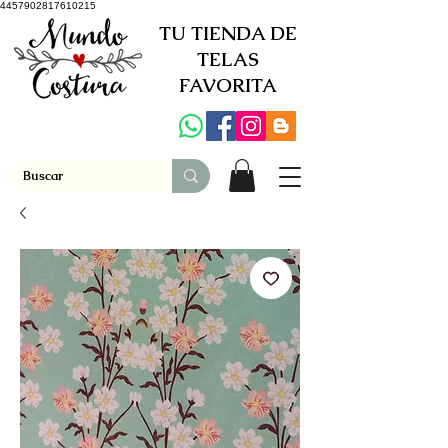
4457902817610215
TU TIENDA DE
TELAS
FAVORITA