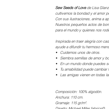
Sew Seeds of Love
de
Lisa Glanz
cultivemos la bondad y el amor por
Con sus ilustraciones, anima a a
Nuestros pequeños actos de bon
para el mundo y quienes nos rod
Inspirada en traer alegría con ca
ayude a difundir tu hermoso men
Cuidemos unos de otros.
Siembra semillas de amor y b
En un mundo donde puedes ser
Tu amabilidad puede cambiar l
Las amigas vienen en todas la
Composición: 100% algodón.
Anchura: 110 cm.
Gramaje: 115 gr/m².
Diseño: Michael Miller fabrics©.