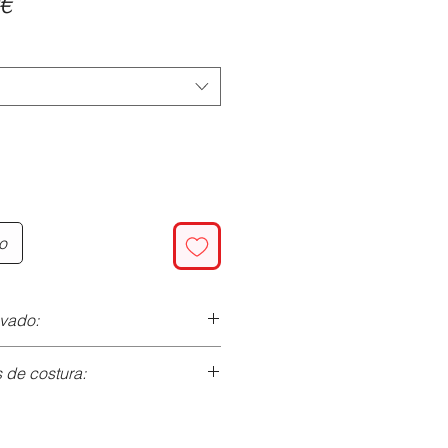
Precio
€
de
oferta
to
avado:
de costura:
 30ºC con centrifugado suave.
o utilizar suavizante.
nlace
). Grosor: 80/90.
costura y zigzag (
enlace
)