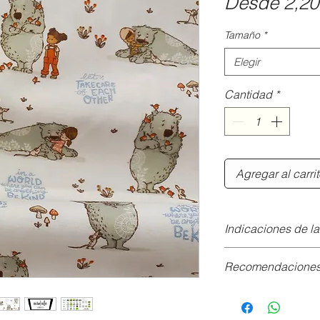
Desde
2,20
Tamaño
*
Elegir
Cantidad
*
Agregar al carri
Indicaciones de l
Lavado:
Recomendaciones 
Del revés hasta
Se recomienda n
Aguja
: universal (
e
No usar lejía.
Prensatelas
: para 