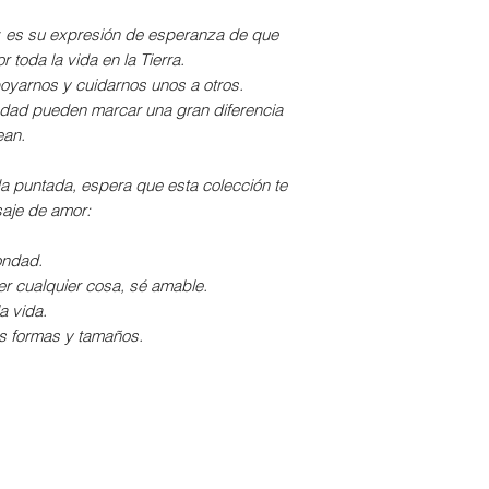
No admite limpie
Secado:
es su expresión de esperanza de que
Vaporizar o lavar e
Exponer la zona 
 toda la vida en la Tierra.
confeccionar, pue
poyarnos y cuidarnos unos a otros.
Se puede usar 
encoger.
dad pueden marcar una gran diferencia
temperatura baj
Para un acabado pe
ean.
Planchado:
deshilachen, remat
Deslizar la planc
da puntada, espera que esta colección te
temperatura med
saje de amor:
Admite vapor.
ondad.
 cualquier cosa, sé amable.
a vida.
s formas y tamaños.