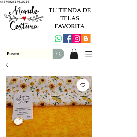
4457902817610215
TU TIENDA DE
TELAS
FAVORITA