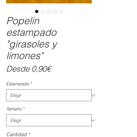
Popelín
estampado
"girasoles y
limones"
Precio
Desde
0,90€
de
Estampado
*
oferta
Tamaño
*
Cantidad
*