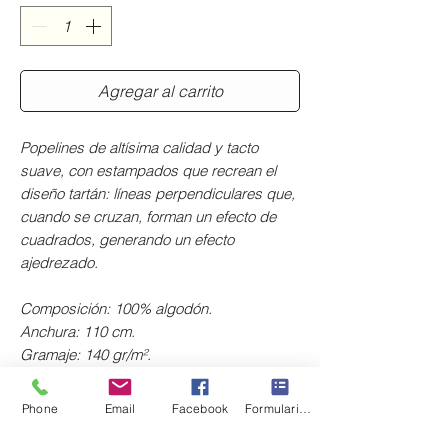
Agregar al carrito
Popelines de altísima calidad y tacto
suave, con estampados que recrean el
diseño
tartán: líneas perpendiculares que,
cuando se cruzan, forman un efecto de
cuadrados,​ generando un efecto
ajedrezado.
Composición: 100% algodón.
Anchura: 110 cm.
Gramaje: 140 gr/m².
Licencia: Henry Glass.
Colección: One sister basic.
Phone
Email
Facebook
Formulario de contacto
El precio corresponde al tamaño de tu