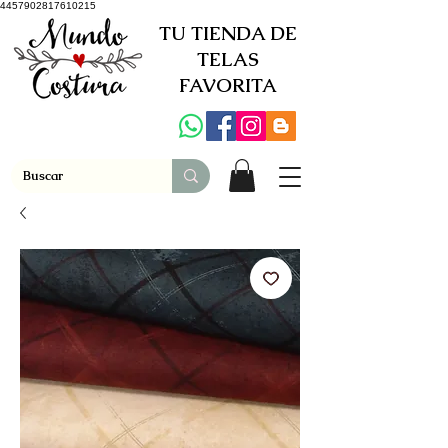
4457902817610215
TU TIENDA DE
TELAS
FAVORITA