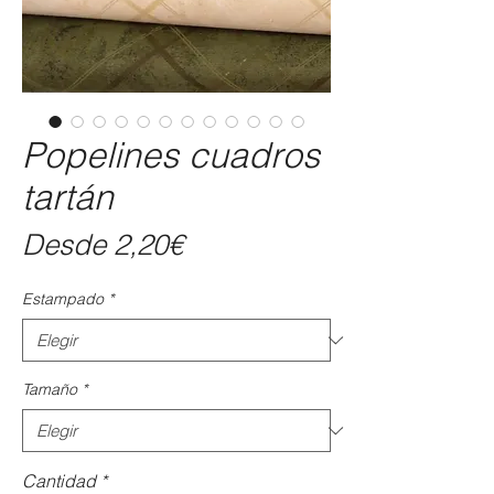
Popelines cuadros
tartán
Precio
Desde
2,20€
de
Estampado
*
oferta
Tamaño
*
Cantidad
*