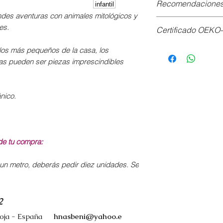
Recomendaciones 
centrifugado suave
es aventuras con animales mitológicos y
suavizante.
Aguja universal (
e
es.
Certificado OEKO
No usar lejía.
Vaporizar o lavar a
Planchar por el re
pues los algodone
Textiles químicam
los más pequeños de la casa, los
(máximo 150ºC).
Asegura que los pr
llas pueden ser piezas imprescindibles
analizados contro
la salud.
nico.
de tu compra:
 un metro, deberás pedir diez unidades. Se
2
ioja - España
hnasbeni@yahoo.e