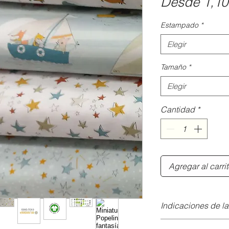
Desde
1,10
Estampado
*
Elegir
Tamaño
*
Elegir
Cantidad
*
Agregar al carri
Indicaciones de l
En lavadora, lavar