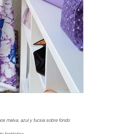
(
enlace
).
onos malva, azul y fucsia sobre fondo
a fantástica.