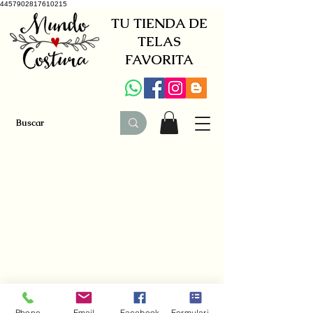
4457902817610215
TU TIENDA DE
TELAS
FAVORITA
+34 941579600
|
+34 650030142
Phone
Email
Facebook
Formulario de contacto