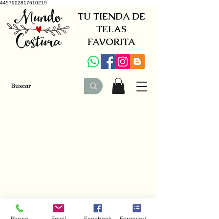
4457902817610215
TU TIENDA DE
TELAS
FAVORITA
+34 941579600
|
+34 650030142
Phone
Email
Facebook
Formulario de contacto