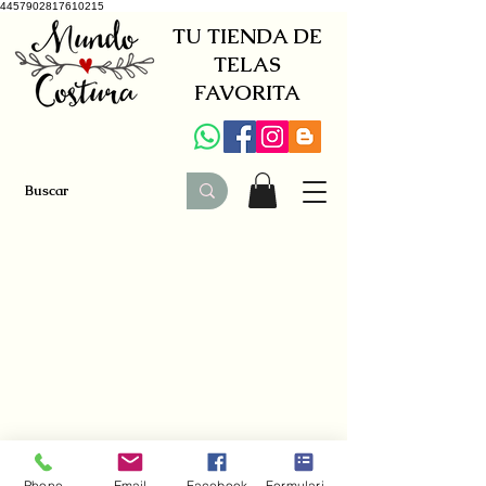
4457902817610215
TU TIENDA DE
TELAS
FAVORITA
+34 941579600
|
+34 650030142
Phone
Email
Facebook
Formulario de contacto