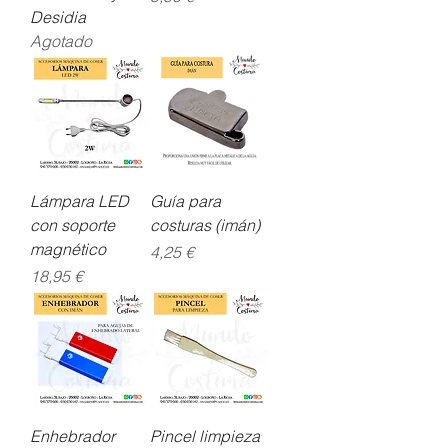
Desidia
Agotado
Lámpara LED
Guía para
con soporte
costuras (imán)
magnético
Precio
4,25 €
Precio
18,95 €
Enhebrador
Pincel limpieza