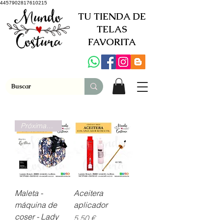
4457902817610215
TU TIENDA DE
TELAS
FAVORITA
Próximamente
Maleta -
Aceitera
máquina de
aplicador
coser - Lady
Precio
5,50 €