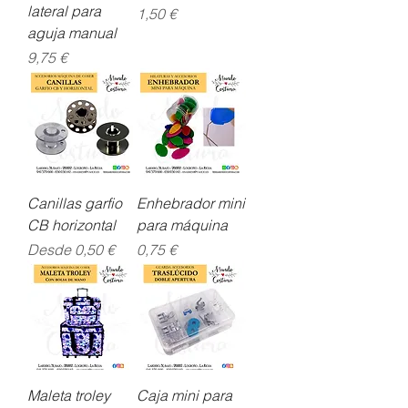
lateral para
Precio
1,50 €
aguja manual
Precio
9,75 €
Canillas garfio
Enhebrador mini
CB horizontal
para máquina
Precio de oferta
Precio
Desde
0,50 €
0,75 €
Maleta troley
Caja mini para