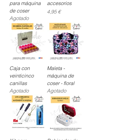
para máquina
accesorios
de coser
Precio
4,95 €
Agotado
Caja con
Maleta -
veinticinco
máquina de
canillas
coser - floral
Agotado
Agotado