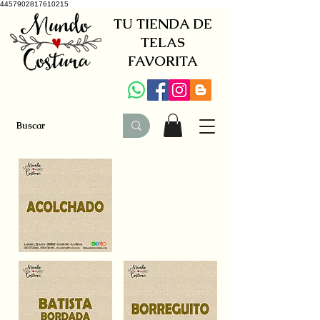
4457902817610215
TU TIENDA DE
TELAS
FAVORITA