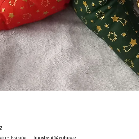
Vista rápida
2
ioja - España
hnasbeni@yahoo.e