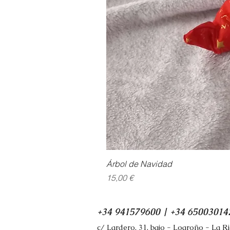
Árbol de Navidad
Precio
15,00 €
+34 941579600 | +34 65003014
c/ Lardero, 31, bajo - Logroño - La R