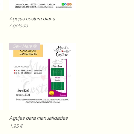
Vista rápida
Agujas costura diaria
Agotado
Sew Mate ©
Vista rápida
Agujas para manualidades
Precio
1,95 €