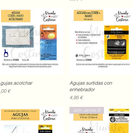
Vista rápida
Vista rápida
gujas acolchar
Agujas surtidas con
enhebrador
recio
,00 €
Precio
4,95 €
John James ©