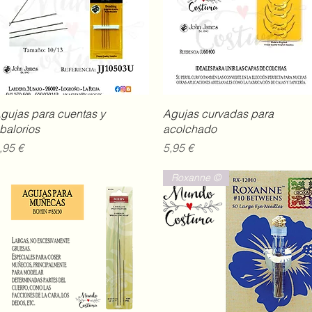
Vista rápida
Vista rápida
gujas para cuentas y
Agujas curvadas para
balorios
acolchado
recio
Precio
,95 €
5,95 €
Roxanne ©