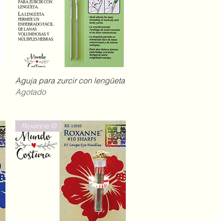
Vista rápida
Aguja para zurcir con lengüeta
Agotado
Roxanne ©