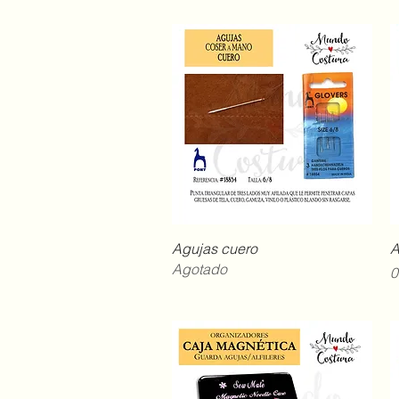
Vista rápida
Agujas cuero
A
Agotado
P
0