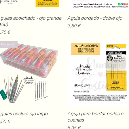
Vista rápida
Vista rápida
gujas acolchado - ojo grande
Aguja bordado - doble ojo
10u)
Precio
3,50 €
recio
,75 €
Pony ©
Vista rápida
Vista rápida
gujas costura ojo largo
Aguja para bordar perlas o
cuentas
recio
,50 €
Precio
5,95 €