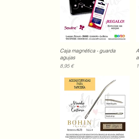
Vista rápida
Caja magnética - guarda
A
agujas
a
Precio
P
8,95 €
1