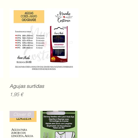
Vista rápida
Agujas surtidas
Precio
1,95 €
Clover ©