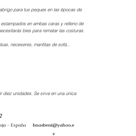
brigo para tus peques en las épocas de
 estampados en ambas caras y relleno de
 necesitarás bies para rematar las costuras.
lsas, neceseres, mantitas de sofá...
r diez unidades. Se sirve en una única
2
ioja - España
hnasbeni@yahoo.e
s