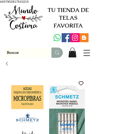
4457902817610215
TU TIENDA DE
TELAS
FAVORITA