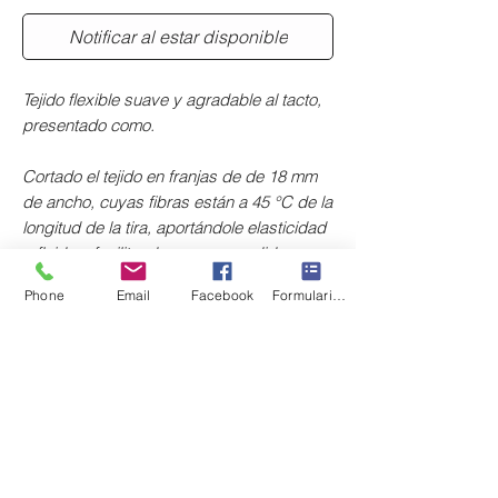
Notificar al estar disponible
Tejido flexible suave y agradable al tacto,
presentado como.
Cortado el tejido en franjas de de 18 mm
de ancho, cuyas fibras están a 45 °C de la
longitud de la tira, aportándole elasticidad
y fluidez, facilitando en gran medida su
aplicación tanto en líneas rectas como
Phone
Email
Facebook
Formulario de contacto
curvadas.
Fabrado en España.
El precio corresponde a 50 cm.
Si quieres un metro, deberás pedir dos
unidades. Se sirve en una única pieza.