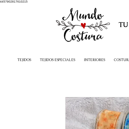
4457902817610215
TU
TEJIDOS
TEJIDOS ESPECIALES
INTERIORES
COSTUR