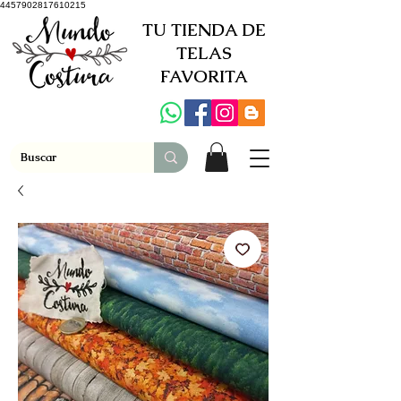
4457902817610215
TU TIENDA DE
TELAS
FAVORITA