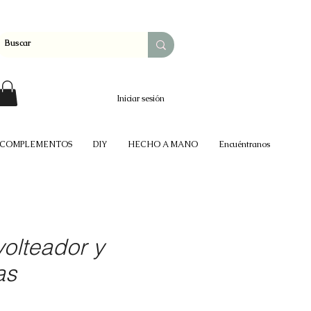
Iniciar sesión
COMPLEMENTOS
DIY
HECHO A MANO
Encuéntranos
olteador y
as