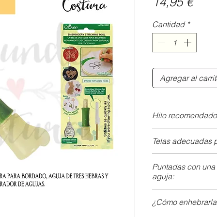
Prec
14,95 €
Cantidad
*
Agregar al carri
Hilo recomendado
Hilo para borda
Telas adecuadas 
pliegues.
Hilaza de encaj
Tela densa (med
Puntadas con una 
la misma anchu
Popelin, mezclil
aguja:
Tela Oxford, fielt
Pespunte:
¿Cómo enhebrarla
Inserte la aguja 