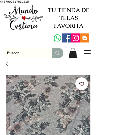
4457902817610215
TU TIENDA DE
TELAS
FAVORITA