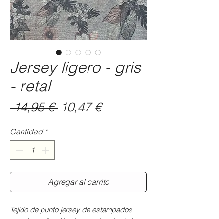
Jersey ligero - gris
- retal
Precio
Precio
 14,95 € 
10,47 €
de
Cantidad
*
oferta
Agregar al carrito
Tejido de punto jersey de estampados