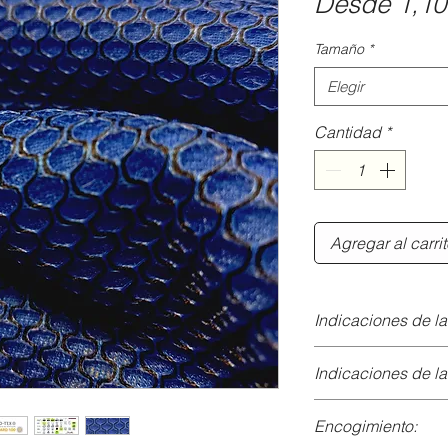
Desde
1,10
Tamaño
*
Elegir
Cantidad
*
Agregar al carri
Indicaciones de l
Limpieza superfici
Indicaciones de l
Desliza ligera
agua tibia y ja
Si prefieres lavarl
Encogimiento:
mojado. Seca co
Lavado: