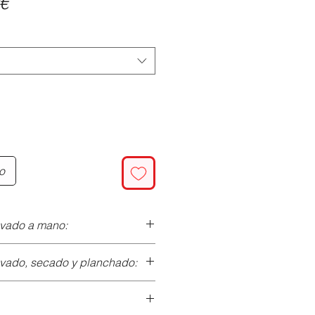
Precio
€
de
oferta
to
avado a mano:
al
:
avado, secado y planchado:
mente un paño empapado con
bón neutro. Aclara con un paño
o a máquina:
n un paño suave, sin frotar.