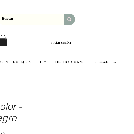
Iniciar sesión
COMPLEMENTOS
DIY
HECHO A MANO
Encuéntranos
lor -
egro