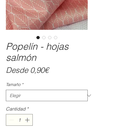
Popelín - hojas
salmón
Precio
Desde
0,90€
de
Tamaño
*
oferta
Cantidad
*