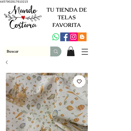
4457902817610215
TU TIENDA DE
TELAS
FAVORITA