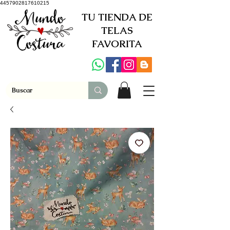
4457902817610215
TU TIENDA DE
TELAS
FAVORITA