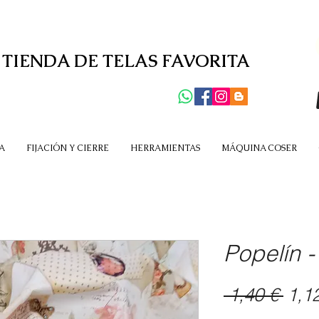
 TIENDA DE TELAS FAVORITA
A
FIJACIÓN Y CIERRE
HERRAMIENTAS
MÁQUINA COSER
Popelín 
Prec
 1,40 € 
1,1