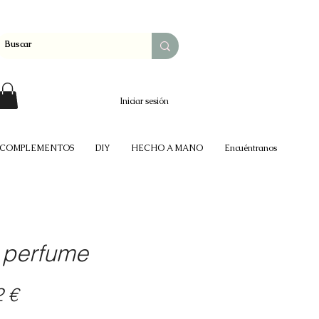
Iniciar sesión
COMPLEMENTOS
DIY
HECHO A MANO
Encuéntranos
- perfume
io
Precio
2 €
de