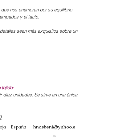
Planchado:
encoger.
Deslizar la planc
que nos enamoran por su equilibrio
Para un acabado pe
temperatura med
tampados y el tacto.
deshilachen, remat
Admite vapor.
s detalles sean más exquisitos sobre un
tejido:
r diez unidades. Se sirve en una única
2
ioja - España
hnasbeni@yahoo.e
s