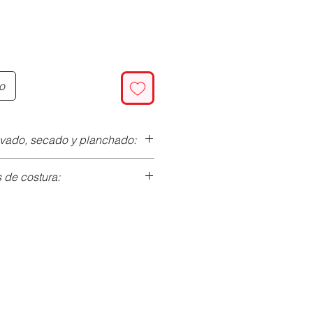
oferta
to
avado, secado y planchado:
de costura:
 30ºC con centrifugado suave.
o utilizar suavizante.
ce
). Grosor: 80/90.
za en tintorería
.
zigzag (
enlace
)
interior.
secadora, en el programa de
l tejido antes de cortar y
a.
s los algodones suelen