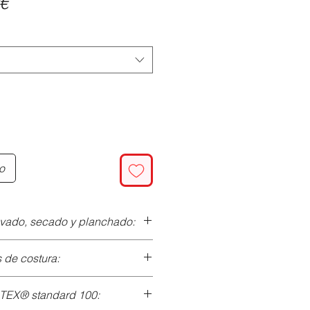
Precio
€
de
oferta
to
avado, secado y planchado:
de costura:
 30ºC con centrifugado suave.
o utilizar suavizante.
-TEX® standard 100:
ce
) - grosor: 80/90.