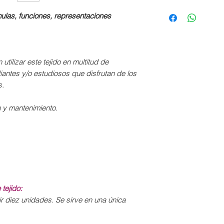
No admite limpie
Prensatelas
:
Textiles químicam
Secado:
mulas, funciones, representaciones
Costura y zigza
Asegura que los pr
Exponer la zona 
analizados contro
Se puede usar 
Vaporizar o lavar e
la salud.
temperatura baj
confeccionar, pue
tilizar este tejido en multitud de
Planchado:
encoger.
iantes y/o estudiosos que disfrutan de los
Deslizar la planc
Para un acabado pe
s.
temperatura med
deshilachen, remat
Admite vapor.
ón y mantenimiento.
tejido:
r diez unidades. Se sirve en una única