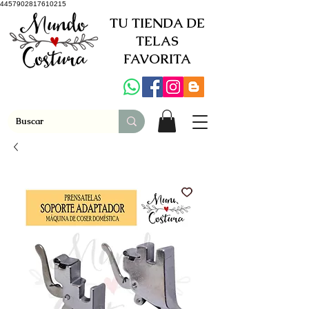
4457902817610215
TU TIENDA DE
TELAS
FAVORITA