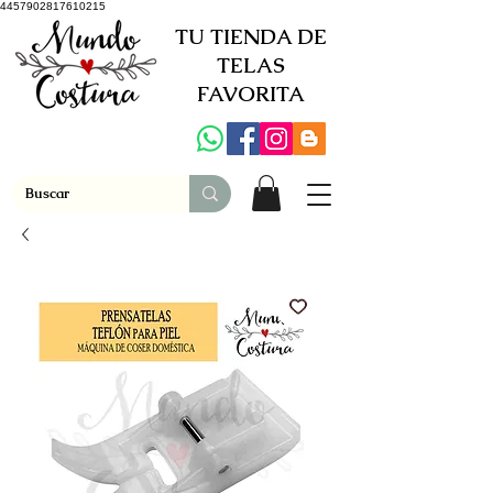
4457902817610215
TU TIENDA DE
TELAS
FAVORITA