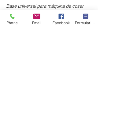
Base universal para máquina de coser
domésticas.
Phone
Email
Facebook
Formulario de contacto
Gracias a su alto grado de deslizamiento
sobre tejidos con tendencia a adherirse
(cuero, ante, vinilo, materiales plásticos o
engomados)
, se desplaza suavemente
sobre estas texturas.
Este accesorio anti-adherente avanza
sobre el material sin arrastrarlo.
Anclaje al soporte: sistema "Snap-on".
+34 941579600
|
+34 650030142
c/ Lardero, 31, bajo - Logroño - La Rioja - España