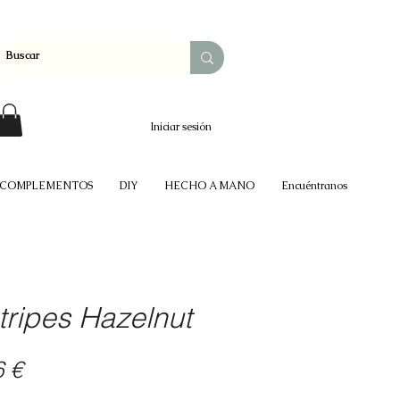
Iniciar sesión
COMPLEMENTOS
DIY
HECHO A MANO
Encuéntranos
tripes Hazelnut
io
Precio
6 €
de