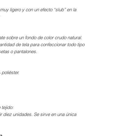
cedan las costu
muy ligero y con un efecto “slub” en la
Si se dispone d
.
todas las costur
hasta que veamo
ate sobre un fondo de color crudo natural.
tidad de tela para confeccionar todo tipo
etas o pantalones.
poliéster.
tejido:
r diez unidades. Se sirve en una única