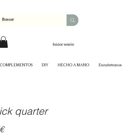
Iniciar sesión
COMPLEMENTOS
DIY
HECHO A MANO
Encuéntranos
ick quarter
Precio
€
de