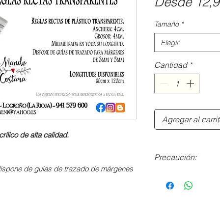
Desde
12,
Tamaño
*
Elegir
Cantidad
*
Agregar al carri
ílico de alta calidad.
Precaución:
 dispone de guías de trazado de márgenes
No son reglas apta
circular, por care