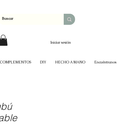
Iniciar sesión
COMPLEMENTOS
DIY
HECHO A MANO
Encuéntranos
mbú
able