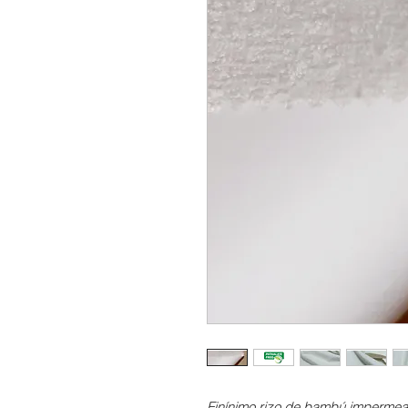
Finínimo rizo de bambú impermea