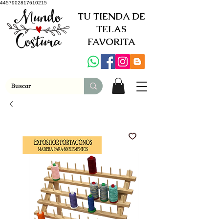
4457902817610215
TU TIENDA DE
TELAS
FAVORITA