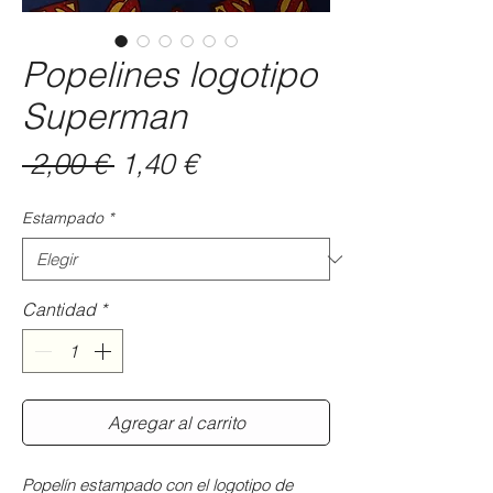
Popelines logotipo
Superman
Precio
Precio
 2,00 € 
1,40 €
de
Estampado
*
oferta
Cantidad
*
Agregar al carrito
Popelín estampado con el logotipo de