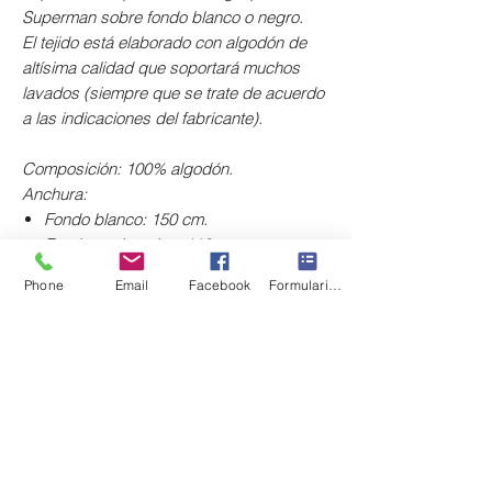
Superman sobre fondo blanco o negro.
El tejido está elaborado con algodón de
altísima calidad que soportará muchos
lavados (siempre que se trate de acuerdo
a las indicaciones del fabricante).
Composición: 100% algodón.
Anchura:
Fondo blanco: 150 cm.
Fondo azul marino: 110cm.
Phone
Email
Facebook
Formulario de contacto
Diseño/licencia:
Superman
© y
DC
Comics
©
El precio corresponde a 10 cm.
Si quieres un metro, deberás pedir diez
unidades. Se sirve en una única pieza.