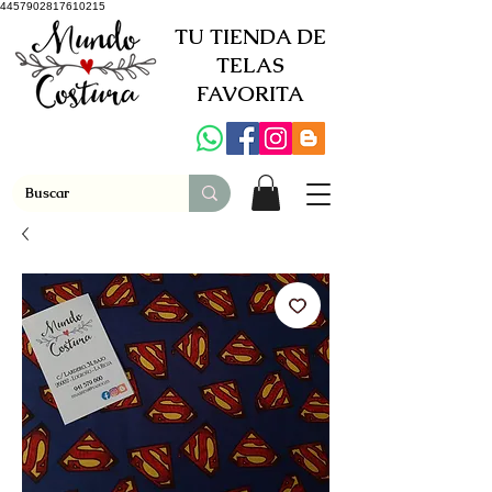
4457902817610215
TU TIENDA DE
TELAS
FAVORITA