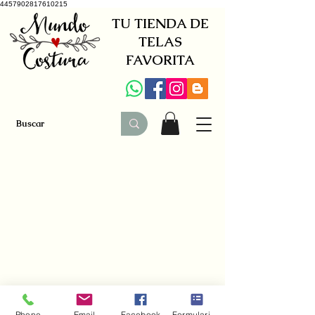
4457902817610215
TU TIENDA DE
TELAS
FAVORITA
+34 941579600
|
+34 650030142
Phone
Email
Facebook
Formulario de contacto