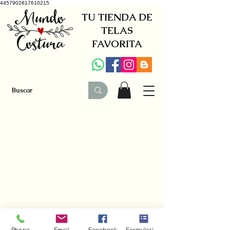
4457902817610215
TU TIENDA DE
TELAS
FAVORITA
+34 941579600
|
+34 650030142
Phone
Email
Facebook
Formulario de contacto