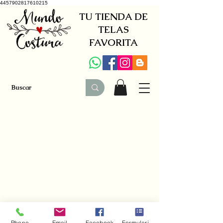
4457902817610215
TU TIENDA DE
TELAS
FAVORITA
+34 941579600
|
+34 650030142
Phone
Email
Facebook
Formulario de contacto