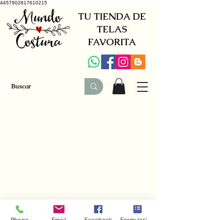
4457902817610215
TU TIENDA DE
TELAS
FAVORITA
+34 941579600
|
+34 650030142
Phone
Email
Facebook
Formulario de contacto