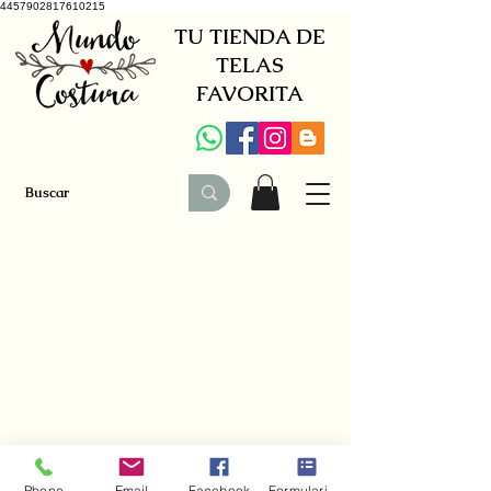
4457902817610215
TU TIENDA DE
TELAS
FAVORITA
+34 941579600
|
+34 650030142
Phone
Email
Facebook
Formulario de contacto