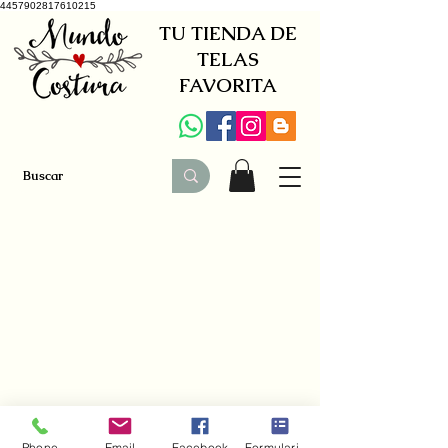
4457902817610215
TU TIENDA DE
TELAS
FAVORITA
+34 941579600
|
+34 650030142
Phone
Email
Facebook
Formulario de contacto