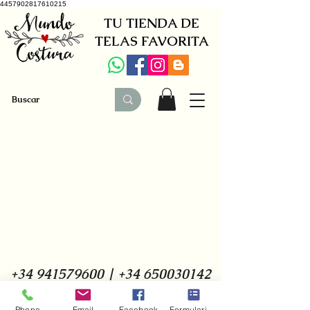
4457902817610215
TU TIENDA DE
TELAS FAVORITA
+34 941579600
|
+34 650030142
c/ Lardero, 31, bajo - Logroño - La Rioja - España
Phone
Email
Facebook
Formulario de contacto