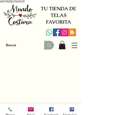
4457902817610215
TU TIENDA DE
TELAS
FAVORITA
+34 941579600
|
+34 650030142
Phone
Email
Facebook
Formulario de contacto