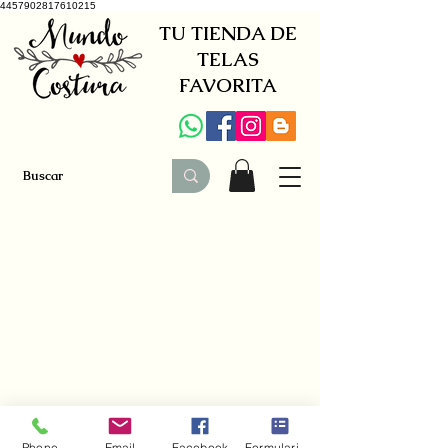
4457902817610215
TU TIENDA DE
TELAS
FAVORITA
+34 941579600
|
+34 650030142
Phone
Email
Facebook
Formulario de contacto