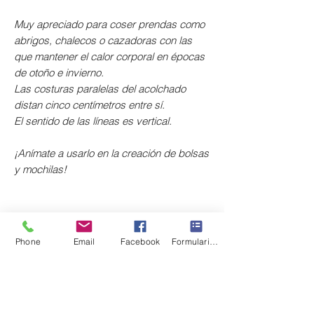
Muy apreciado para coser prendas como
abrigos, chalecos o cazadoras con las
que mantener el calor corporal en épocas
de otoño e invierno.
Las costuras paralelas del acolchado
distan cinco centímetros entre sí.
El sentido de las líneas es vertical.
¡Anímate a usarlo en la creación de bolsas
y mochilas!
Composición: 100% poliéster.
Anchura: 145 cm.
Phone
Email
Facebook
Formulario de contacto
Gramaje: 210 gr/m².
El precio corresponde a 10 cm.