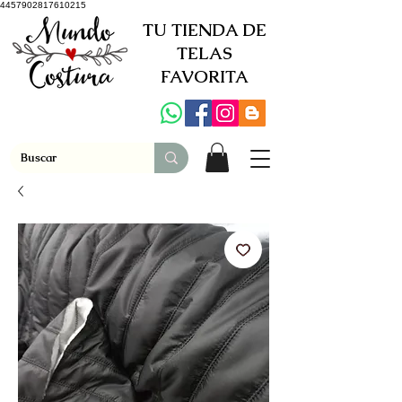
4457902817610215
TU TIENDA DE
TELAS
FAVORITA