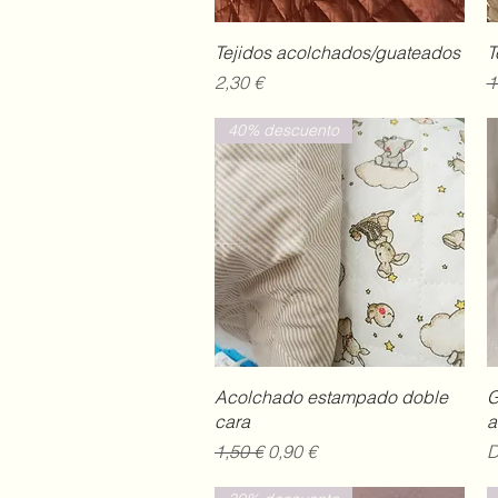
Vista rápida
Tejidos acolchados/guateados
T
Precio
P
2,30 €
1
40% descuento
Vista rápida
Acolchado estampado doble
G
cara
a
Precio
Precio de oferta
P
1,50 €
0,90 €
D