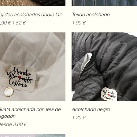
Vista rápida
Vista rápida
ejidos acolchados doble faz
Tejido acolchado
recio
Precio de oferta
Precio
,90 €
1,52 €
1,90 €
Vista rápida
Vista rápida
uata acolchada con tela de
Acolchado negro
lgodón
Precio
1,20 €
recio de oferta
esde
3,00 €