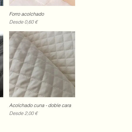
Vista rápida
Forro acolchado
Precio de oferta
Desde
0,60 €
Vista rápida
Acolchado cuna - doble cara
Precio de oferta
Desde
2,00 €