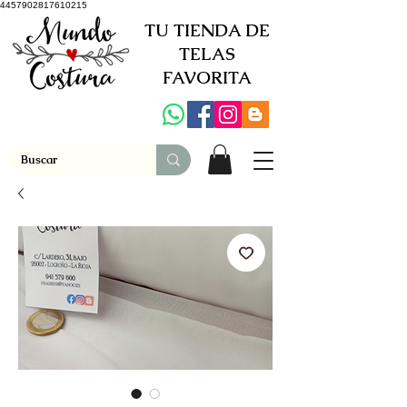
4457902817610215
TU TIENDA DE
TELAS
FAVORITA