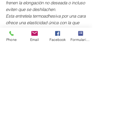
frenen la elongación no deseada o incluso
eviten que se deshilachen.
Esta entretela termoadhesiva por una cara
ofrece una elasticidad única con la que
dar un acabado profesional a tus prendas.
Phone
Email
Facebook
Formulario de contacto
Composición: 100% poliéster.
Anchura: 155 cm.
El precio corresponde a 10 cm.
Si quieres un metro, deberás pedir diez
unidades. Se sirve en una única pieza.
Indicaciones de planchado:
Colocar la parte rugosa de la
entretela sobre el revés del tejido.