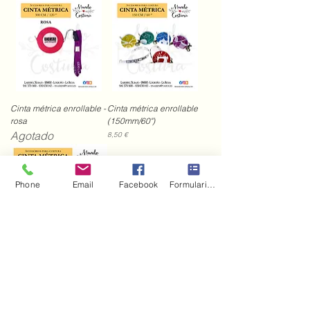
Cinta métrica enrollable -
Cinta métrica enrollable
rosa
(150mm/60")
Agotado
Precio
8,50 €
Phone
Email
Facebook
Formulario de contacto
Cinta métrica 150 cm
Agotado