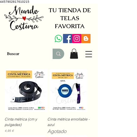
4457902817610215
TU TIENDA DE
TELAS
FAVORITA
Cinta métrica (cm y
Cinta métrica enrollable -
pulgadas)
azul
Agotado
Precio
4,95 €