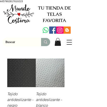
4457902817610215
TU TIENDA DE
TELAS
FAVORITA
Tejido
Tejido
antideslizante -
antideslizante -
negro
blanco