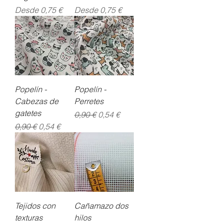
Precio de oferta
Precio de oferta
Desde
0,75 €
Desde
0,75 €
Popelín -
Popelín -
Cabezas de
Perretes
gatetes
Precio
Precio de oferta
0,90 €
0,54 €
Precio
Precio de oferta
0,90 €
0,54 €
Tejidos con
Cañamazo dos
texturas
hilos